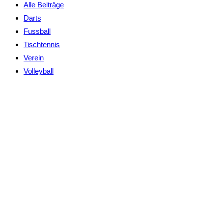
Alle Beiträge
Darts
Fussball
Tischtennis
Verein
Volleyball
SV Arzber
Am Rose
04886 Ar
E-Mail:
i
Privatsphäre-E