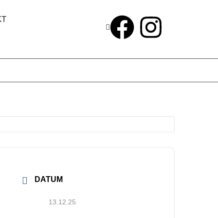
KT
DATUM
13.12.25