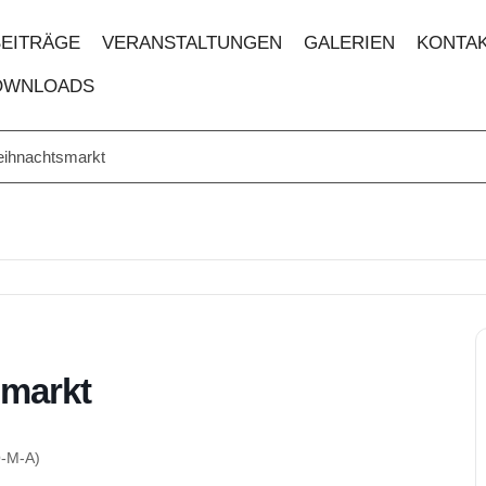
BEITRÄGE
VERANSTALTUNGEN
GALERIEN
KONTA
OWNLOADS
eihnachtsmarkt
smarkt
O-M-A)