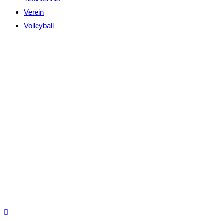
Verein
Volleyball
SV Arzberg e. V.
Am Rosenholz 4a
04886 Arzberg
E-Mail:
info@sv-arzberg.de
Impressum
|
Datenschutz
Privatsphäre-Einstellungen ändern
Historie der Privatsphäre-Einstellungen
Einwilligungen widerrufen