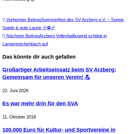
Vorheriger Beitrag
Sommerfest des SV Arzberg e.V. – Sonne,
Spiele & gute Laune 🌞⚽🎉
Nächster Beitrag
Arzberg Volleyballjugend schlägt in
Langenreichenbach auf
Das könnte dir auch gefallen
Großartiger Arbeitseinsatz beim SV Arzberg:
Gemeinsam für unseren Verein! 💪
22. Juni 2026
Es war mehr drin für den SVA
11. Oktober 2018
100.000 Euro für Kultur- und Sportvereine in